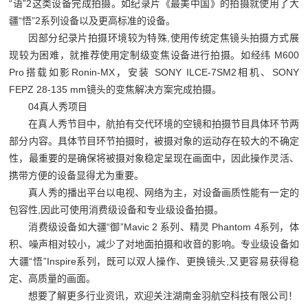
“
语
”2
这类设备完成拍摄。如纪录片《最美中国》的拍摄就使用了大
疆
“
悟
”2
系列设备以及更高标准的设备。
因部分纪录片拍摄环境较为特殊
,
使用传统定焦镜头拍摄方式展
现较为困难，就推荐使用定制级变焦设备进行拍摄。如经纬
M600
Pro
搭载如影
Ronin-MX
，安装
SONY ILCE-7SM2
相机、
SONY
FEPZ 28-135 mm
镜头的变焦解决方案完成拍摄。
04
真人秀项目
在真人秀节目中，航拍有交代环境的空镜和拍摄节目具体环节两
部分内容。具体节目环节拍摄时，被摄对象的运动存在较大的不确定
性，最重要的是确保将被摄对象稳定呈现在画面中，因此操作灵活、
携带方便的设备显得尤为重要。
真人秀的播出平台以电视、网络为主，对设备画质性能有一定的
包容性
,
因此可使用消费级设备和专业级设备拍摄。
消费级设备如大疆“御”
Mavic 2
系列、精灵
Phantom 4
系列，体
积、噪声相对较小，减少了对地面拍摄和收音的影响。专业级设备如
大疆
“
悟
”Inspire
系列，既可以双人操作、更换镜头
,
又更容易获得稳
定、高质量的画面。
想要了解更多行业资讯，欢迎关注湖南金羽航空科技有限公司！