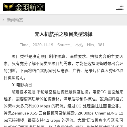
新闻动态
无人机航拍之项目类型选择
Time：2020-11-19
Source： 本站
Hits：
381
项目类型是决定项目制作预算、画质要求、拍摄内容的主要因
素。只有充分了解不同类型项目的需求，才能在选择设备时做出合理
的判断。下面将结合实际案例从电影、广告、纪录片和真人秀
4
种项
目类型说明。
01
电影项目
随着技术发展
,
不论是空镜拍摄还是调度拍摄，电影
CG
画面越来
越多，需要更高质量的拍摄素材，满足后期制作标准。普通编码格式
的素材大多只有
100 Mbps
的码流，经过
CG
处理后往往面目全非。
禅思
Zenmuse X5S
云台相机可录制最高
5.2K 30fps CinemaDNG 12
bit
无损视频，最高支持
4.2 Gbps
的码流。大疆
“
悟
”2
机身小巧灵活
,
可