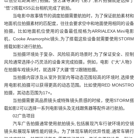
以低空近距离进行拍摄。张艺谋导演的《影》
,
影片拍摄就是选择了
“
悟
”2
搭载
XSS
云台相机完成了航拍。
当电影中故事情节的调度拍摄需要航拍时，为了保证航拍素材和
地面机位拍摄素材的匹配度，往往会要求空中和地面使用相同的设备
拍摄。比如地面机位使用的设备最低规格为
ARRIALEXA Mini
电影
机、
Cooke Anamorphic
镜头
,
为了搭载这些设备就需要使用
STORM
搭载如影
2
进行航拍。
当拍摄环境处于复杂、风险较高的场景时
,
为了保证安全、控制
风险通常选择小巧灵活的设备来完成拍摄。例如，电影《
“
大
”
人物》
在拍摄车戏镜头时，就选择了大疆
“
悟
”2
跟随拍摄。
当拍摄内容涉及从室外到室内等动态范围较高的环境时
,
选择使
用电影机拍摄可以获得更高的动态范围。比如使用
RED MONSTRO
拍摄，其动态范围为
17+
。
当拍摄需要高品质镜头或特殊镜头质感的时候，使用
STORM
搭
载如影
2
可以选择一系列电影镜头及无线跟焦器等配件进行航拍。
02
广告项目
汽车广告拍摄通常使用航拍镜头
,
包括展现汽车行驶环境的空镜
镜头和展现车辆性能的镜头。为了体现车辆的优异性能
,
通常车辆行