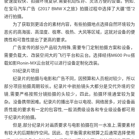
驶速度较快、拍摄环境复杂
,
需要机动性好、灵活方便的设备。例如
,
在宝马汽车广告《
2017 BMW X
之旅》拍摄过程中选择了大疆
“
悟
”2
进行拍摄。
为了获取到更适合的素材内容，有些拍摄地点选择自然环境较为
恶劣的高海拔、高湿度、极寒、极热、大风等区域，这就对设备的便
携性和可靠性提出了更高的要求。
广告宣传的部分产品较为特殊
,
需要专门定制拍摄方案和设备，
需要负载大、改装空间大的飞行平台和云台。选择经纬
M600 Pro
搭
载如影
Ronin-MX
云台就可以进行设备定制化改装。
03
纪录片项目
纪录片的拍摄与电影和广告不同，因预算和人员相对较少，所以
部分项目拍摄周期较长。纪录片中航拍镜头大都分是交代外境的空
镜
,
需要严格按照分镜拍摄的头较少，四此，拍摄环境通堂较为复
杂。没备携带困难。纪录片的播出平台以电视、网络居多，对设备画
质性能的要求有一定的包容性
,
一般消费级设各和专业级设备都可用
于纪录片的拍摄。
但是
,
部分纪录片对画质要求与电影拍摄在同一水准上
,
需要素材
有较大的后期制作空间。因此、在平衡需求和预算之后通常选择使用