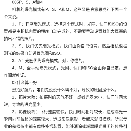
005P
、
S
、
A
和
M
相机的曝光模式有
P
、
S
、
A
和
M
，这些又是啥意思呢？下面一个
个来说。
1
、
P
：程序曝光模式，选择这个模式时，光圈、快门和
ISO
的设
置都是由相机内置的程序自动完成的，不需要手动设置就能大概率的
拍出不错的照片。
2
、
S
：快门优先曝光模式，快门由你自己设置，然后相机根据
测光的结果自动设置光圈和
ISO
。
3
、
A
：光圈优先曝光模式，对，你懂的。
4
、
M
：全手动曝光模式，光圈、快门和
ISO
全由你自己定，想
咋调就咋调。
02
什么算不好
想拍好航片，咱们先说说什么叫不好，导致的原因是什么。
1
、照片太暗：拍摄时的天气不好，或者光圈太小、快门时间太
短，导致的进光量少。
2
、影像模糊：飞行速度较快，快门时间相对较长，造成曝光一
瞬间向前位移的距离较大，造成影像拖影，看起来就很模糊。所以专
业的航摄仪中都有像移补偿装置，能够消除或减弱曝光瞬间的位移引