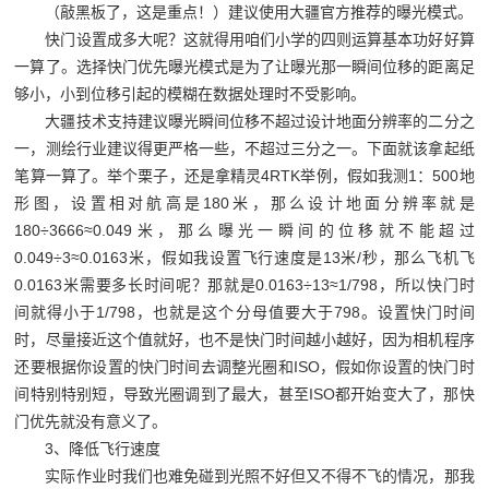
（敲黑板了，这是重点！）建议使用大疆官方推荐的曝光模式。
快门设置成多大呢？这就得用咱们小学的四则运算基本功好好算
一算了。选择快门优先曝光模式是为了让曝光那一瞬间位移的距离足
够小，小到位移引起的模糊在数据处理时不受影响。
大疆技术支持建议曝光瞬间位移不超过设计地面分辨率的二分之
一，测绘行业建议得更严格一些，不超过三分之一。下面就该拿起纸
笔算一算了。举个栗子，还是拿精灵
4RTK
举例，假如我测
1
：
500
地
形图，设置相对航高是
180
米，那么设计地面分辨率就是
180÷3666≈0.049
米，那么曝光一瞬间的位移就不能超过
0.049÷3≈0.0163
米，假如我设置飞行速度是
13
米
/
秒，那么飞机飞
0.0163
米需要多长时间呢？那就是
0.0163÷13≈1/798
，所以快门时
间就得小于
1/798
，也就是这个分母值要大于
798
。设置快门时间
时，尽量接近这个值就好，也不是快门时间越小越好，因为相机程序
还要根据你设置的快门时间去调整光圈和
ISO
，假如你设置的快门时
间特别特别短，导致光圈调到了最大，甚至
ISO
都开始变大了，那快
门优先就没有意义了。
3
、降低飞行速度
实际作业时我们也难免碰到光照不好但又不得不飞的情况，那我