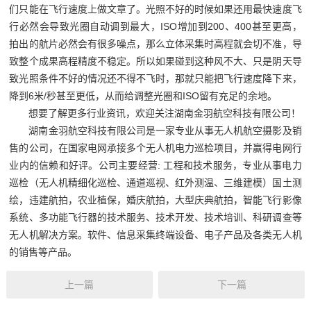
们只能在飞行速度上做文章了。光照不好的时候如果还用最快速度飞
行必然会导致光圈自动调到最大，
ISO
增加到
200
、
400
甚至更高，
拍出的航片必然会有很多噪点，那么立体采集时高程就会切不准，导
致整个成果高程精度不稳定。所以如果碰到这种风不大、只是阴天导
致光照条件不好的情况还不得不飞时，那就只能把飞行速度降下来，
降到
6
米
/
秒甚至更低，从而给调整光圈和
ISO
留有充足的余地。
想要了解更多行业资讯，欢迎关注湖南金羽航空科技有限公司！
湖南金羽航空科技有限公司是一家专业从事无人机航空摄影及销
售的公司，在国家电网承接多个无人机电力巡检项目，并赢得电网行
业内的信赖和好评。公司主要经营
:
工程和技术服务，专业从事电力
巡检（无人机精细化巡检、通道巡视、红外测温、三维建模）国土测
绘，违建航拍，农业植保，婚庆航拍，大型庆典航拍，智能飞行影像
系统、多功能飞行器的技术服务、技术开发、技术培训、科研调查等
无人机解决方案。软件、信息采集终端设备、电子产品及各类无人机
的销售等产品。
上一篇
下一篇