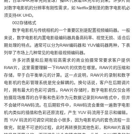
期，日本
NHK
将率先向全球广播
8K
代表着
8K
元年的到来。许多片商
对数字电影机的分辨率有刚性需求，如
Netflix
录制圣的数字电影机必
须支持
4K UHD
。
002
存储格式
数字电影机与传统相机的一个重要区别是配置视频编码器。一般
来说，数字电影机内置电影级编码器具备高码率、视觉无损、适合后
期处理的特点。通常可以分为
RAW
编码器和
YUV
编码器两种，下表
列举了市场上几种常见的电影级视频编码器。
许多对质量和后期有较高需求的商业拍摄常常要求客户提供
RAW
片，这里需要理解一下
RAW
片的优势在哪里。
RAW
片的压缩和
存储，早于白平衡单元的计算。这一点说明，
RAW
片的录制和数字
电影机的色彩管理系统是完全解耦的。换句话说，客户在后期调片
时，拥有最大的色彩可调性。
RAW
片存储时，数字电影机仅仅会将
拍摄现场推荐的白平衡和色彩作为元数据记录到
RAW
格式中，但并
不会破坏
RAW
码流。在后期软件中，
RAW
码流会重做一遍数字电影
机内类似的插值和色彩还原流程，产生
YUV
码流用于显示和编辑。
而
YUV
码流的可调空间就会小很多，因为电影机内的套色流程一旦
做完，就是不可逆的过程，此时再转换到其他色彩，和
RAW
片直接