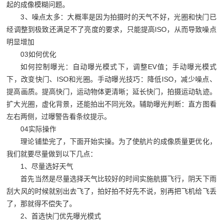
起的成像模糊问题。
3
、噪点太多：大概率是因为拍摄时的天气不好，光圈和快门已
经调整到极致还满足不了亮度的要求，只能提高
ISO
，从而导致噪点
明显增加
03
如何优化
如何控制曝光：自动曝光模式下，调整
EV
值；手动曝光模式
下，改变快门、
ISO
和光圈。手动曝光技巧：降低
ISO
，减少噪点、
提高画质。提高快门，运动物体更清晰；延长快门，拍摄运动轨迹。
扩大光圈，虚化背景，还能拍出不同光效。辅助曝光判断：直方图看
左右两侧，过曝警告看条纹提示。
04
实际操作
理论铺垫完了，下面开始实操。为了使航片的成像质量更优化，
我们就要尽量做到以下几点：
1
、尽量选好天气
首先当然是尽量选择天气比较好的时间实施航摄飞行，阴天下雨
刮大风的时候就别出去飞了，拍好拍不好先不说，别再把飞机给飞丢
了，那就得不偿失了。
2
、首选快门优先曝光模式