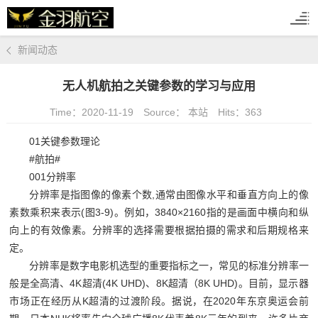
新闻动态
无人机航拍之关键参数的学习与应用
Time：2020-11-19
Source： 本站
Hits：
363
01
关键参数理论
#
航拍
#
001
分辨率
分辨率是指图像的像素个数
,
通常由图像水平和垂直方向上的像
素数乘积来表示
(
图
3-9)
。例如，
3840×2160
指的是画面中横向和纵
向上的有效像素。分辨率的选择需要根据拍摄的需求和后期规格来
定。
分辨率是数字电影机选型的重要指标之一，常见的标准分辨率一
般是全高清、
4K
超清
(4K UHD)
、
8K
超清（
8K UHD)
。目前，显示器
市场正在经历从
K
超清的过渡阶段。据说，在
2020
年东京奥运会前