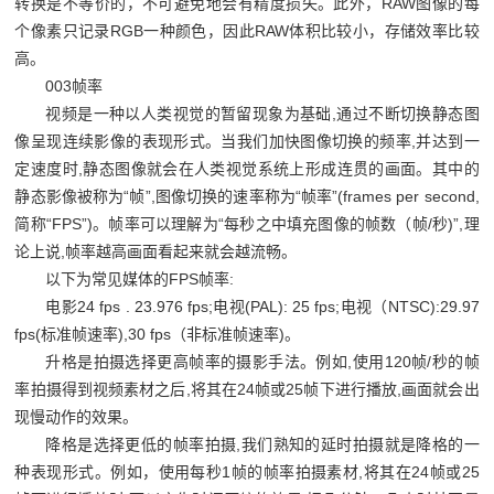
转换是不等价的，不可避免地会有精度损失。此外，
RAW
图像的每
个像素只记录
RGB
一种颜色，因此
RAW
体积比较小，存储效率比较
高。
003
帧率
视频是一种以人类视觉的暂留现象为基础
,
通过不断切换静态图
像呈现连续影像的表现形式。当我们加快图像切换的频率
,
并达到一
定速度时
,
静态图像就会在人类视觉系统上形成连贯的画面。其中的
静态影像被称为
“
帧
”,
图像切换的速率称为
“
帧率
”(frames per second,
简称
“FPS”)
。帧率可以理解为
“
每秒之中填充图像的帧数（帧
/
秒
)”,
理
论上说
,
帧率越高画面看起来就会越流畅。
以下为常见媒体的
FPS
帧率
:
电影
24 fps . 23.976 fps;
电视
(PAL): 25 fps;
电视（
NTSC):29.97
fps(
标准帧速率
),30 fps
（非标准帧速率
)
。
升格是拍摄选择更高帧率的摄影手法。例如
,
使用
120
帧
/
秒的帧
率拍摄得到视频素材之后
,
将其在
24
帧或
25
帧下进行播放
,
画面就会出
现慢动作的效果。
降格是选择更低的帧率拍摄
,
我们熟知的延时拍摄就是降格的一
种表现形式。例如，使用每秒
1
帧的帧率拍摄素材
,
将其在
24
帧或
25