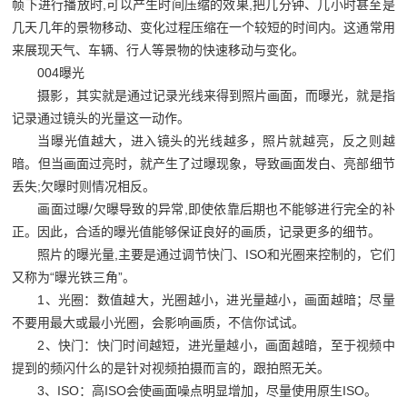
帧下进行播放时
,
可以产生时间压缩的效果
,
把几分钟、几小时甚至是
几天几年的景物移动、变化过程压缩在一个较短的时间内。这通常用
来展现天气、车辆、行人等景物的快速移动与变化。
004
曝光
摄影，其实就是通过记录光线来得到照片画面，而曝光，就是指
记录通过镜头的光量这一动作。
当曝光值越大，进入镜头的光线越多，照片就越亮，反之则越
暗。但当画面过亮时，就产生了过曝现象，导致画面发白、亮部细节
丢失
;
欠曝时则情况相反。
画面过曝
/
欠曝导致的异常
,
即使依靠后期也不能够进行完全的补
正。因此，合适的曝光值能够保证良好的画质，记录更多的细节。
照片的曝光量
,
主要是通过调节快门、
ISO
和光圈来控制的，它们
又称为
“
曝光铁三角
”
。
1
、光圈：数值越大，光圈越小，进光量越小，画面越暗；尽量
不要用最大或最小光圈，会影响画质，不信你试试。
2
、快门：快门时间越短，进光量越小，画面越暗，至于视频中
提到的频闪什么的是针对视频拍摄而言的，跟拍照无关。
3
、
ISO
：高
ISO
会使画面噪点明显增加，尽量使用原生
ISO
。