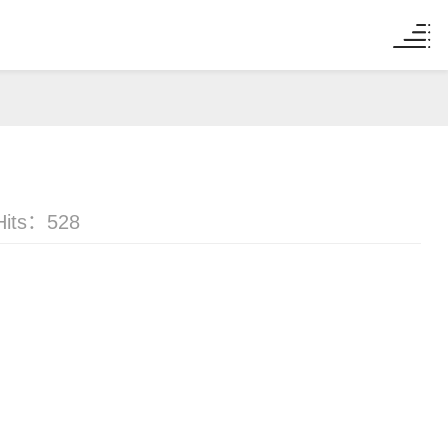
Hits：
528
：