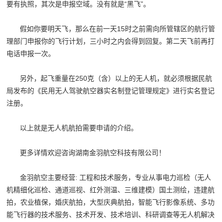
要有执照，其次是申报空域。没有就是“黑飞”。
假如你要明天飞，那么在前一天
15
时之前需向所管辖区的航行管
理部门申报你的飞行计划，三小时之内会得到回复。第二天飞前再打
电话申报一次。
另外，起飞重量在
250
克（含）以上的无人机，就必须根据民航
局发布的《民用无人驾驶航空器实名制登记管理规定》进行实名登记
注册。
以上就是无人机航拍需要申请的介绍。
更多详情欢迎咨询湖南金羽航空科技有限公司！
金羽航空主要经营
:
工程和技术服务，专业从事电力巡检（无人
机精细化巡检、通道巡视、红外测温、三维建模）国土测绘，违建航
拍，农业植保，婚庆航拍，大型庆典航拍，智能飞行影像系统、多功
能飞行器的技术服务、技术开发、技术培训、科研调查等无人机解决